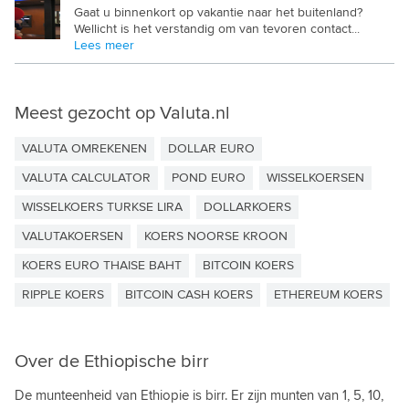
Gaat u binnenkort op vakantie naar het buitenland?
PAKISTAANSE ROEPIE
Wellicht is het verstandig om van tevoren contact...
Lees meer
PANAMESE BALBOA
PAPUA NIEUW GUINEA KINA
Meest gezocht op Valuta.nl
PARAGUAYAANSE GUARANI
VALUTA OMREKENEN
DOLLAR EURO
PERUAANSE SOL
VALUTA CALCULATOR
POND EURO
WISSELKOERSEN
POOLSE ZLOTY
WISSELKOERS TURKSE LIRA
DOLLARKOERS
QATAR RIAL
VALUTAKOERSEN
KOERS NOORSE KROON
ROEMEENSE LEU
KOERS EURO THAISE BAHT
BITCOIN KOERS
RWANDESE FRANK
RIPPLE KOERS
BITCOIN CASH KOERS
ETHEREUM KOERS
SALOMON DOLLAR
Over de Ethiopische birr
SAMOAANSE TALA
De munteenheid van Ethiopie is birr. Er zijn munten van 1, 5, 10,
SAUDI RIAL