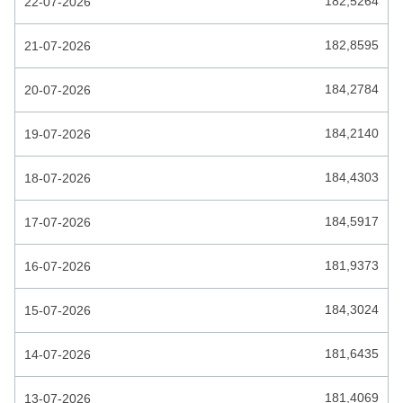
182,5264
22-07-2026
ETHIOPIE BIRR
182,8595
21-07-2026
EURO
FALKLANDSE POND
184,2784
20-07-2026
FIJI DOLLAR
184,2140
19-07-2026
FILIPIJNSE PESO
184,4303
18-07-2026
GAMBIAANSE DALASI
GEORGISCHE LARI
184,5917
17-07-2026
GHANESE CEDI
181,9373
16-07-2026
GUATEMALESE QUETZAL
184,3024
15-07-2026
GUIANESE DOLLAR
181,6435
14-07-2026
GUINESE FRANK
HAITI GOURDE
181,4069
13-07-2026