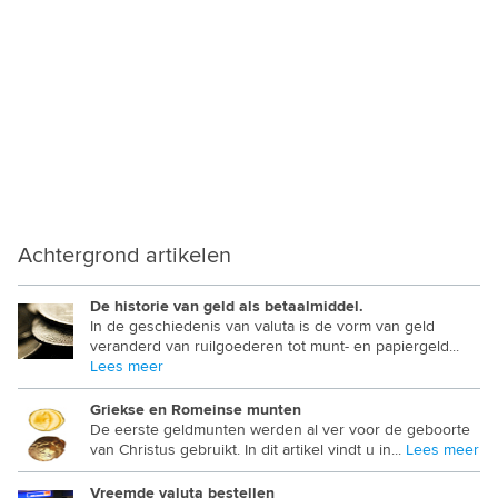
MYANMAR KYAT
NAMIBISCHE DOLLAR
NEPALESE RUPEE
NICARAGUA CORDOBA
NIEUW ZEELANDSE DOLLAR
NIGERIAANSE NAIRA
Achtergrond artikelen
NOORD KOREAANSE WON
OEGANDESE SHILLING
De historie van geld als betaalmiddel.
In de geschiedenis van valuta is de vorm van geld
veranderd van ruilgoederen tot munt- en papiergeld...
OEKRAINSE GRIVNA
Lees meer
OEZBEEKSE SUM
Griekse en Romeinse munten
De eerste geldmunten werden al ver voor de geboorte
OMAANSE RIAL
van Christus gebruikt. In dit artikel vindt u in...
Lees meer
OOST CARIBISCHE DOLLAR
Vreemde valuta bestellen