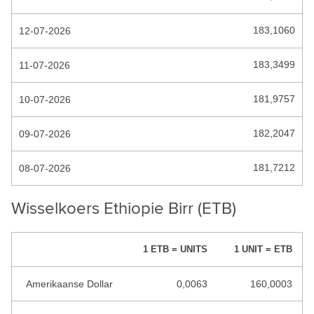
HONDURAS LEMPIRA
183,1060
12-07-2026
HONG KONG DOLLAR
183,3499
11-07-2026
HONGAARSE FORINT
IJSLANDSE KROON
181,9757
10-07-2026
INDIA RUPEES
182,2047
09-07-2026
INDONESISCHE RUPIAH
181,7212
08-07-2026
IRAAKSE DINAR
IRAANSE RIAL
Wisselkoers Ethiopie Birr (ETB)
ISRAEL SHEKEL
1 ETB = UNITS
1 UNIT = ETB
JAMAICAANSE DOLLAR
JEMEN RIAL
Amerikaanse Dollar
0,0063
160,0003
JORDAANSE DINAR