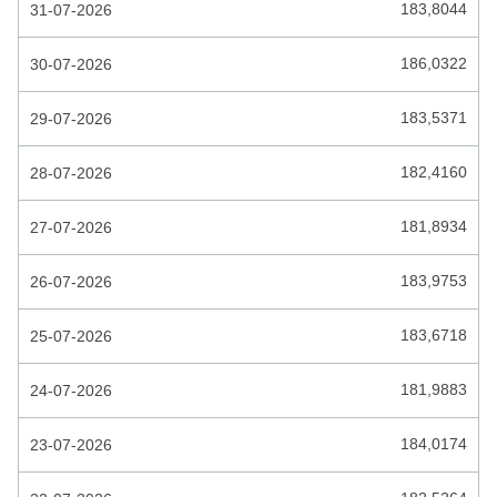
COMORESE FRANK
183,8044
31-07-2026
CONGOLESE FRANK
186,0322
30-07-2026
COSTA RICAANSE COLON
183,5371
29-07-2026
CUBAANSE PESO
182,4160
28-07-2026
CUBAANSE PESO CONVERTIBLE
DJIBOUTIAANSE FRANK
181,8934
27-07-2026
DOMINICAANSE PESO
183,9753
26-07-2026
DUBAI DIRHAM
183,6718
25-07-2026
ECUATORIAANSE SUCRE
EGYPTISCHE POND
181,9883
24-07-2026
EL SALVADOR COLON
184,0174
23-07-2026
ESTONISCHE KROON