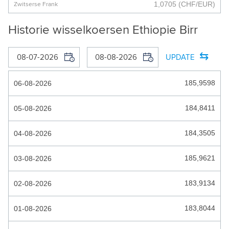
1,0705
(CHF/EUR)
Zwitserse Frank
BOSNISCHE MARK
Historie wisselkoersen Ethiopie Birr
BOTSWANA PULA
⇆
BRAZILIAANSE REAAL
UPDATE
BRUNEI DOLLAR
185,9598
06-08-2026
BULGAARSE LEV
184,8411
05-08-2026
BURUNDESE FRANK
184,3505
04-08-2026
CARIBISCHE GULDEN
CAYMANEILANDEN DOLLAR
185,9621
03-08-2026
CFA_FRANK
183,9134
02-08-2026
CHILEENSE PESO
183,8044
01-08-2026
COLOMBIAANSE PESO