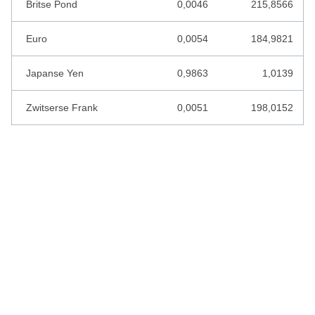
Britse Pond
0,0046
215,8566
KAAPVERDISCHE ESCUDO
Euro
0,0054
184,9821
KAZACHSTAN TENGE
Japanse Yen
0,9863
1,0139
KENIAANSE SHILLING
KIRGIZISCHE SOM
Zwitserse Frank
0,0051
198,0152
KOEWEIT DINAR
KROATISCHE KUNA
LEBANESE POND
LETSE LATS
LIBERIAANSE DOLLAR
LIBISCHE DINAR
LITOUWSE LITAS