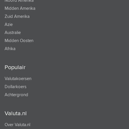
Noord Amerika
Midden Amerika
TONGAANSE PA'ANGA
Zuid Amerika
TRINIDAD EN TOBAGO DOLLAR
Azie
TSJECHISCHE KROON
Australie
Midden Oosten
TUNESISCHE DINAR
Afrika
TURKMEENSE MANAT
TURKSE LIRA
Populair
URUGUAYAANSE PESO
Valutakoersen
VANUATU VATU
Dollarkoers
Achtergrond
VENEZOLAANSE BOLIVAR
VIETNAM DONG
Valuta.nl
WEST AFRIKAANSE FRANK
Over Valuta.nl