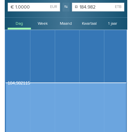
€
⇆
¤
EUR
ETB
Dag
Week
Maand
Kwartaal
1 jaar
2 jaar
3 jaar
4 jaar
184,982115