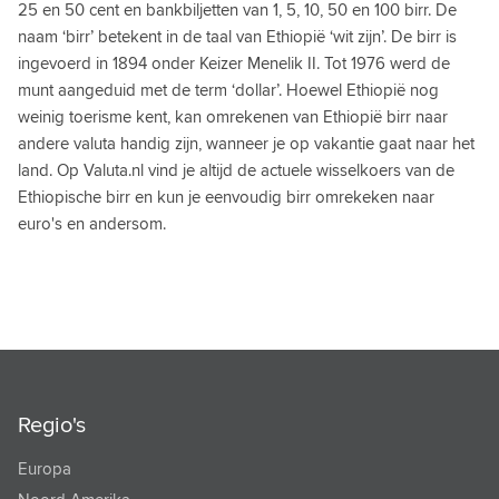
25 en 50 cent en bankbiljetten van 1, 5, 10, 50 en 100 birr. De
SERVISCHE DINAR
naam ‘birr’ betekent in de taal van Ethiopië ‘wit zijn’. De birr is
ingevoerd in 1894 onder Keizer Menelik II. Tot 1976 werd de
SEYCHELSE RUPEE
munt aangeduid met de term ‘dollar’. Hoewel Ethiopië nog
SIERRA LEOONSE LEONE
weinig toerisme kent, kan omrekenen van Ethiopië birr naar
andere valuta handig zijn, wanneer je op vakantie gaat naar het
SINGAPORE DOLLAR
land. Op Valuta.nl vind je altijd de actuele wisselkoers van de
SRI LANGKESE RUPPEE
Ethiopische birr en kun je eenvoudig birr omrekeken naar
euro's en andersom.
SURINAAMSE DOLLAR
SWAZISCHE LILANGENI
SYRISCHE POND
TADZJIEKSE SOMONI
TAIWANESE DOLLAR
Regio's
TANZANIAANSE SHILLING
Europa
THAILAND BAHT