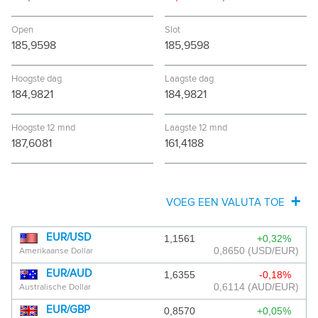
Open
Slot
185,9598
185,9598
Hoogste dag
Laagste dag
184,9821
184,9821
Hoogste 12 mnd
Laagste 12 mnd
187,6081
161,4188
VOEG EEN VALUTA TOE
AFGHAANSE AFGHANI
EUR/USD
1,1561
+0,32%
0,8650
(USD/EUR)
Amerikaanse Dollar
ALBANESE LEK
EUR/AUD
1,6355
-0,18%
ALGERIJNSE DINAR
0,6114
(AUD/EUR)
Australische Dollar
EUR/GBP
0,8570
+0,05%
ANGOLESE KWANZA