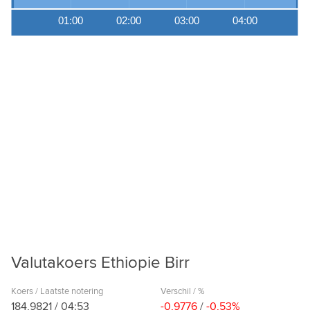
01:00
02:00
03:00
04:00
Valutakoers Ethiopie Birr
Koers / Laatste notering
Verschil / %
184,9821
/
04:53
-0,9776
/
-0,53%