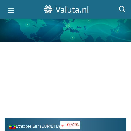
Valuta.nl
HOME
ALLE WISSELKOERSEN
VALUTA OMREKENEN
GRAFIEKEN
CRYPTO KOERSEN
-0,53%
Ethiopie Birr (EUR/ETB)