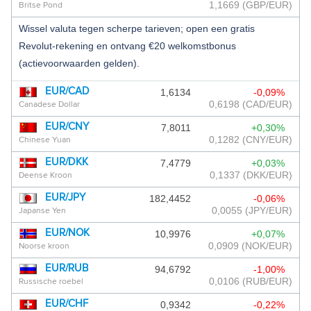
1,1669
(GBP/EUR)
Britse Pond
ANTILLIAANSE GULDEN
Wissel valuta tegen scherpe tarieven; open een gratis
Revolut-rekening en ontvang €20 welkomstbonus
ARGENTIJNSE PESO
(actievoorwaarden gelden).
ARMEENSE DRAM
EUR/CAD
1,6134
-0,09%
ARUBAANSE FLORIN
0,6198
(CAD/EUR)
Canadese Dollar
AZERBEIDZJAANSE MANAT
EUR/CNY
7,8011
+0,30%
0,1282
(CNY/EUR)
Chinese Yuan
BAHAMAANSE DOLLAR
EUR/DKK
7,4779
+0,03%
0,1337
(DKK/EUR)
Deense Kroon
BAHREIN DINAR
EUR/JPY
182,4452
-0,06%
BANGLADESE TAKA
0,0055
(JPY/EUR)
Japanse Yen
BARBADOS DOLLAR
EUR/NOK
10,9976
+0,07%
0,0909
(NOK/EUR)
Noorse kroon
BERMUDA DOLLAR
EUR/RUB
94,6792
-1,00%
0,0106
(RUB/EUR)
Russische roebel
BHUTAANSE NGULTRUM
EUR/CHF
0,9342
-0,22%
BOLIVIAANSE BOLIVIANO