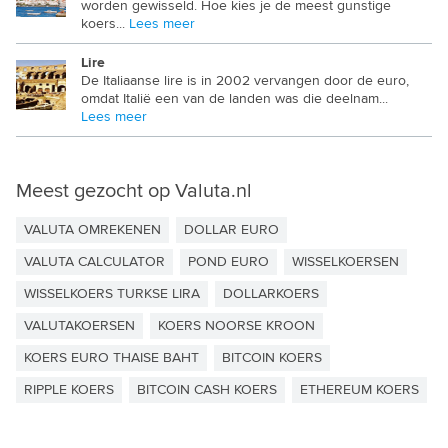
worden gewisseld. Hoe kies je de meest gunstige
PAKISTAANSE ROEPIE
koers...
Lees meer
PANAMESE BALBOA
Lire
De Italiaanse lire is in 2002 vervangen door de euro,
PAPUA NIEUW GUINEA KINA
omdat Italië een van de landen was die deelnam...
Lees meer
PARAGUAYAANSE GUARANI
PERUAANSE SOL
Meest gezocht op Valuta.nl
POOLSE ZLOTY
VALUTA OMREKENEN
DOLLAR EURO
QATAR RIAL
VALUTA CALCULATOR
POND EURO
WISSELKOERSEN
ROEMEENSE LEU
WISSELKOERS TURKSE LIRA
DOLLARKOERS
RWANDESE FRANK
VALUTAKOERSEN
KOERS NOORSE KROON
KOERS EURO THAISE BAHT
SALOMON DOLLAR
BITCOIN KOERS
RIPPLE KOERS
BITCOIN CASH KOERS
ETHEREUM KOERS
SAMOAANSE TALA
SAUDI RIAL