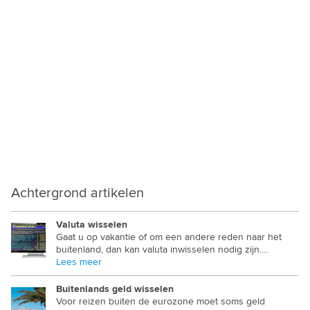
MYANMAR KYAT
NAMIBISCHE DOLLAR
NEPALESE RUPEE
NICARAGUA CORDOBA
NIEUW ZEELANDSE DOLLAR
NIGERIAANSE NAIRA
NOORD KOREAANSE WON
OEGANDESE SHILLING
Achtergrond artikelen
OEKRAINSE GRIVNA
Valuta wisselen
Gaat u op vakantie of om een andere reden naar het
OEZBEEKSE SUM
buitenland, dan kan valuta inwisselen nodig zijn....
Lees meer
OMAANSE RIAL
Buitenlands geld wisselen
OOST CARIBISCHE DOLLAR
Voor reizen buiten de eurozone moet soms geld