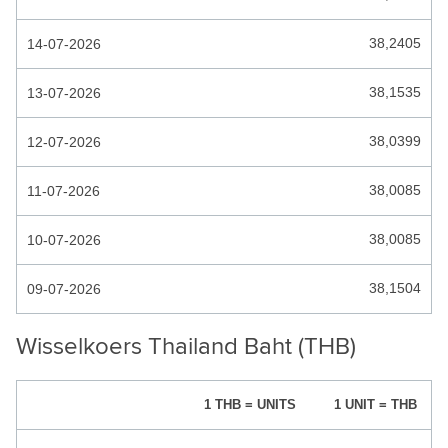
HONDURAS LEMPIRA
38,2405
14-07-2026
HONG KONG DOLLAR
38,1535
13-07-2026
HONGAARSE FORINT
IJSLANDSE KROON
38,0399
12-07-2026
INDIA RUPEES
38,0085
11-07-2026
INDONESISCHE RUPIAH
38,0085
10-07-2026
IRAAKSE DINAR
38,1504
09-07-2026
IRAANSE RIAL
ISRAEL SHEKEL
Wisselkoers Thailand Baht (THB)
JAMAICAANSE DOLLAR
JEMEN RIAL
1 THB = UNITS
1 UNIT = THB
JORDAANSE DINAR