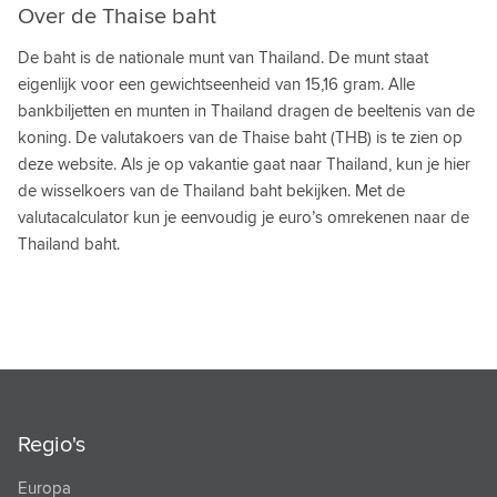
Over de Thaise baht
SERVISCHE DINAR
De baht is de nationale munt van Thailand. De munt staat
SEYCHELSE RUPEE
eigenlijk voor een gewichtseenheid van 15,16 gram. Alle
bankbiljetten en munten in Thailand dragen de beeltenis van de
SIERRA LEOONSE LEONE
koning. De valutakoers van de Thaise baht (THB) is te zien op
SINGAPORE DOLLAR
deze website. Als je op vakantie gaat naar Thailand, kun je hier
de wisselkoers van de Thailand baht bekijken. Met de
SRI LANGKESE RUPPEE
valutacalculator kun je eenvoudig je euro’s omrekenen naar de
SURINAAMSE DOLLAR
Thailand baht.
SWAZISCHE LILANGENI
SYRISCHE POND
TADZJIEKSE SOMONI
TAIWANESE DOLLAR
Regio's
TANZANIAANSE SHILLING
Europa
THAILAND BAHT