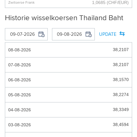
1,0685
(CHF/EUR)
Zwitserse Frank
BOSNISCHE MARK
Historie wisselkoersen Thailand Baht
BOTSWANA PULA
⇆
BRAZILIAANSE REAAL
UPDATE
BRUNEI DOLLAR
38,2107
08-08-2026
BULGAARSE LEV
38,2107
07-08-2026
BURUNDESE FRANK
38,1570
06-08-2026
CARIBISCHE GULDEN
CAYMANEILANDEN DOLLAR
38,2274
05-08-2026
CFA_FRANK
38,3349
04-08-2026
CHILEENSE PESO
38,4594
03-08-2026
COLOMBIAANSE PESO