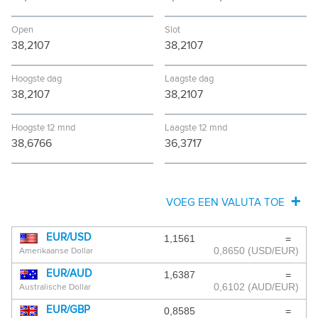
Open
Slot
38,2107
38,2107
Hoogste dag
Laagste dag
38,2107
38,2107
Hoogste 12 mnd
Laagste 12 mnd
38,6766
36,3717
VOEG EEN VALUTA TOE
AFGHAANSE AFGHANI
EUR/USD
1,1561
=
0,8650
(USD/EUR)
Amerikaanse Dollar
ALBANESE LEK
EUR/AUD
1,6387
=
ALGERIJNSE DINAR
0,6102
(AUD/EUR)
Australische Dollar
EUR/GBP
0,8585
=
ANGOLESE KWANZA