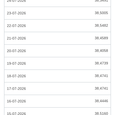
38,3491
24-07-2026
ETHIOPIE BIRR
38,5005
23-07-2026
EURO
FALKLANDSE POND
38,5482
22-07-2026
FIJI DOLLAR
38,4589
21-07-2026
FILIPIJNSE PESO
38,4058
20-07-2026
GAMBIAANSE DALASI
GEORGISCHE LARI
38,4739
19-07-2026
GHANESE CEDI
38,4741
18-07-2026
GUATEMALESE QUETZAL
38,4741
17-07-2026
GUIANESE DOLLAR
38,4446
16-07-2026
GUINESE FRANK
HAITI GOURDE
38,5160
15-07-2026