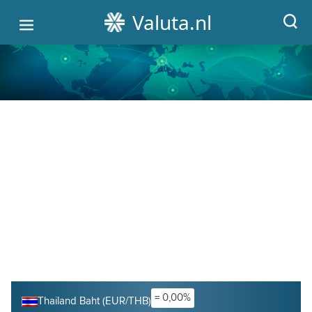
Valuta.nl
HOME
ALLE WISSELKOERSEN
VALUTA OMREKENEN
GRAFIEKEN
CRYPTO KOERSEN
= 0,00%
Thailand Baht (EUR/THB)