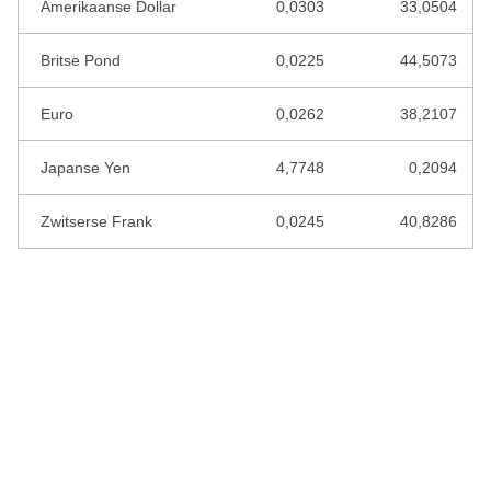
Amerikaanse Dollar
0,0303
33,0504
KAAPVERDISCHE ESCUDO
Britse Pond
0,0225
44,5073
KAZACHSTAN TENGE
Euro
0,0262
38,2107
KENIAANSE SHILLING
KIRGIZISCHE SOM
Japanse Yen
4,7748
0,2094
KOEWEIT DINAR
Zwitserse Frank
0,0245
40,8286
KROATISCHE KUNA
LEBANESE POND
LETSE LATS
LIBERIAANSE DOLLAR
LIBISCHE DINAR
LITOUWSE LITAS