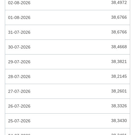
COMORESE FRANK
38,4972
02-08-2026
CONGOLESE FRANK
38,6766
01-08-2026
COSTA RICAANSE COLON
38,6766
31-07-2026
CUBAANSE PESO
38,4668
30-07-2026
CUBAANSE PESO CONVERTIBLE
DJIBOUTIAANSE FRANK
38,3821
29-07-2026
DOMINICAANSE PESO
38,2145
28-07-2026
DUBAI DIRHAM
38,2601
27-07-2026
ECUATORIAANSE SUCRE
EGYPTISCHE POND
38,3326
26-07-2026
EL SALVADOR COLON
38,3430
25-07-2026
ESTONISCHE KROON