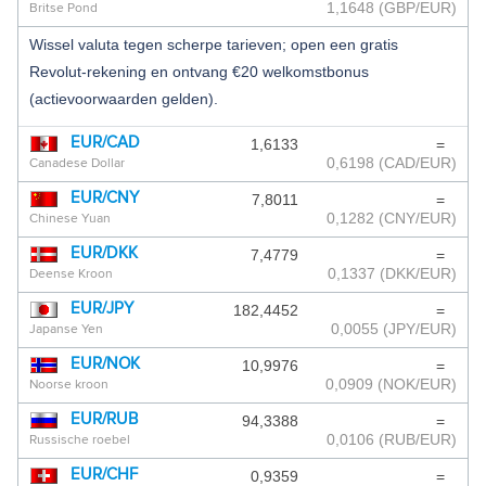
1,1648
(GBP/EUR)
Britse Pond
ANTILLIAANSE GULDEN
Wissel valuta tegen scherpe tarieven; open een gratis
Revolut-rekening en ontvang €20 welkomstbonus
ARGENTIJNSE PESO
(actievoorwaarden gelden).
ARMEENSE DRAM
EUR/CAD
1,6133
=
ARUBAANSE FLORIN
0,6198
(CAD/EUR)
Canadese Dollar
AZERBEIDZJAANSE MANAT
EUR/CNY
7,8011
=
0,1282
(CNY/EUR)
Chinese Yuan
BAHAMAANSE DOLLAR
EUR/DKK
7,4779
=
0,1337
(DKK/EUR)
Deense Kroon
BAHREIN DINAR
EUR/JPY
182,4452
=
BANGLADESE TAKA
0,0055
(JPY/EUR)
Japanse Yen
BARBADOS DOLLAR
EUR/NOK
10,9976
=
0,0909
(NOK/EUR)
Noorse kroon
BERMUDA DOLLAR
EUR/RUB
94,3388
=
0,0106
(RUB/EUR)
Russische roebel
BHUTAANSE NGULTRUM
EUR/CHF
0,9359
=
BOLIVIAANSE BOLIVIANO