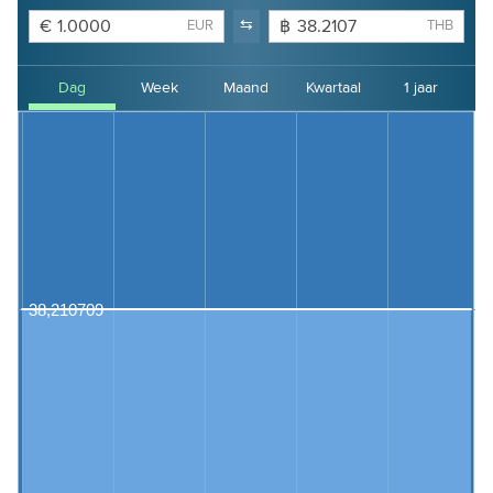
€
⇆
฿
EUR
THB
Dag
Week
Maand
Kwartaal
1 jaar
2 jaar
3 jaar
4 jaar
38,210709