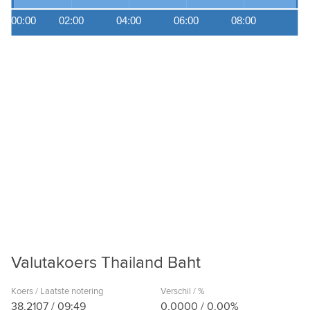
00:00
02:00
04:00
06:00
08:00
Valutakoers Thailand Baht
Koers / Laatste notering
Verschil / %
38,2107
/
09:49
0,0000
/
0,00%