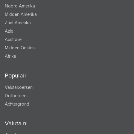
Noord Amerika
TONGAANSE PA'ANGA
Midden Amerika
TRINIDAD EN TOBAGO DOLLAR
Zuid Amerika
Azie
TSJECHISCHE KROON
Australie
TUNESISCHE DINAR
Midden Oosten
TURKMEENSE MANAT
Afrika
TURKSE LIRA
Populair
URUGUAYAANSE PESO
Valutakoersen
VANUATU VATU
Dollarkoers
VENEZOLAANSE BOLIVAR
Achtergrond
VIETNAM DONG
Valuta.nl
WEST AFRIKAANSE FRANK