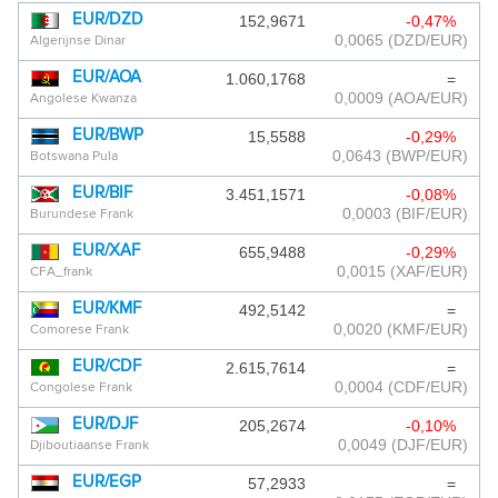
EUR/DZD
152,9671
-0,47%
0,0065
(DZD/EUR)
Algerijnse Dinar
EUR/AOA
1.060,1768
=
0,0009
(AOA/EUR)
Angolese Kwanza
EUR/BWP
15,5588
-0,29%
0,0643
(BWP/EUR)
Botswana Pula
EUR/BIF
3.451,1571
-0,08%
0,0003
(BIF/EUR)
Burundese Frank
EUR/XAF
655,9488
-0,29%
0,0015
(XAF/EUR)
CFA_frank
EUR/KMF
492,5142
=
0,0020
(KMF/EUR)
Comorese Frank
EUR/CDF
2.615,7614
=
0,0004
(CDF/EUR)
Congolese Frank
EUR/DJF
205,2674
-0,10%
0,0049
(DJF/EUR)
Djiboutiaanse Frank
EUR/EGP
57,2933
=