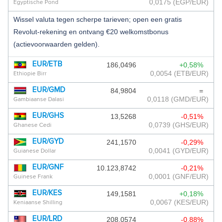
0,0175
(EGP/EUR)
Egyptische Pond
Wissel valuta tegen scherpe tarieven; open een gratis
Revolut-rekening en ontvang €20 welkomstbonus
(actievoorwaarden gelden).
EUR/ETB
186,0496
+0,58%
0,0054
(ETB/EUR)
Ethiopie Birr
EUR/GMD
84,9804
=
0,0118
(GMD/EUR)
Gambiaanse Dalasi
EUR/GHS
13,5268
-0,51%
0,0739
(GHS/EUR)
Ghanese Cedi
EUR/GYD
241,1570
-0,29%
0,0041
(GYD/EUR)
Guianese Dollar
EUR/GNF
10.123,8742
-0,21%
0,0001
(GNF/EUR)
Guinese Frank
EUR/KES
149,1581
+0,18%
0,0067
(KES/EUR)
Keniaanse Shilling
EUR/LRD
208,0574
-0,88%