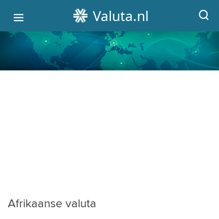
Valuta.nl
HOME
ALLE WISSELKOERSEN
VALUTA OMREKENEN
GRAFIEKEN
CRYPTO KOERSEN
Afrikaanse valuta