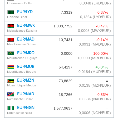
0,0048
(LRD/EUR)
Liberiaanse Dollar
EUR/LYD
7,3319
-0,37%
0,1364
(LYD/EUR)
Libische Dinar
EUR/MWK
1.998,7752
-0,47%
0,0005
(MWK/EUR)
Malawiaanse Kwacha
EUR/MAD
10,7431
-0,14%
0,0931
(MAD/EUR)
Marokkaanse Dirham
EUR/MRO
0,0000
-100,00%
0,0000
(MRO/EUR)
Mauritaanse Ouguiya
EUR/MUR
54,4197
+0,04%
0,0184
(MUR/EUR)
Mauritiaanse Roepie
EUR/MZN
73,8829
=
0,0135
(MZN/EUR)
Mozambique Metical
EUR/NAD
18,7266
-0,33%
0,0534
(NAD/EUR)
Namibische Dollar
EUR/NGN
1.577,9637
=
0,0006
(NGN/EUR)
Nigeriaanse Naira