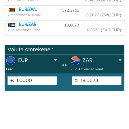
0,0460
(ZMW/EUR)
Zambiaanse Kwacha
EUR/ZWL
372,2752
=
0,0027
(ZWL/EUR)
Zimbabwaanse Dollar
EUR/ZAR
18,6673
=
0,0536
(ZAR/EUR)
Zuid Afrikaanse Rand
Valuta omrekenen
EUR
ZAR
Euro
Zuid Afrikaanse Rand
€
¤