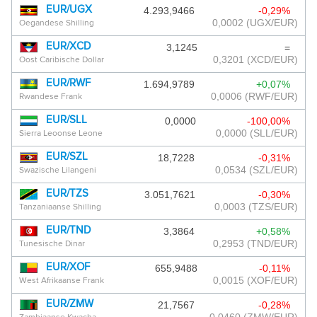
EUR/UGX
4.293,9466
-0,29%
0,0002
(UGX/EUR)
Oegandese Shilling
EUR/XCD
3,1245
=
0,3201
(XCD/EUR)
Oost Caribische Dollar
EUR/RWF
1.694,9789
+0,07%
0,0006
(RWF/EUR)
Rwandese Frank
EUR/SLL
0,0000
-100,00%
0,0000
(SLL/EUR)
Sierra Leoonse Leone
EUR/SZL
18,7228
-0,31%
0,0534
(SZL/EUR)
Swazische Lilangeni
EUR/TZS
3.051,7621
-0,30%
0,0003
(TZS/EUR)
Tanzaniaanse Shilling
EUR/TND
3,3864
+0,58%
0,2953
(TND/EUR)
Tunesische Dinar
EUR/XOF
655,9488
-0,11%
0,0015
(XOF/EUR)
West Afrikaanse Frank
EUR/ZMW
21,7567
-0,28%