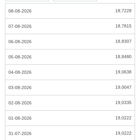
ANGOLESE KWANZA
18,7228
08-08-2026
ANTILLIAANSE GULDEN
18,7815
07-08-2026
ARGENTIJNSE PESO
18,8307
06-08-2026
ARMEENSE DRAM
ARUBAANSE FLORIN
18,8480
05-08-2026
AUSTRALISCHE DOLLAR
19,0638
04-08-2026
AZERBEIDZJAANSE MANAT
19,0047
03-08-2026
BAHAMAANSE DOLLAR
19,0335
02-08-2026
BAHREIN DINAR
BANGLADESE TAKA
19,0222
01-08-2026
BARBADOS DOLLAR
19,0222
31-07-2026
BERMUDA DOLLAR