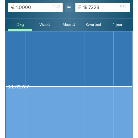
€
⇆
₣
EUR
SZL
Dag
Week
Maand
Kwartaal
1 jaar
2 jaar
3 jaar
4 jaar
18,722767