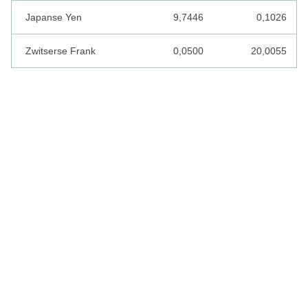
GEORGISCHE LARI
Japanse Yen
9,7446
0,1026
GHANESE CEDI
Zwitserse Frank
0,0500
20,0055
GUATEMALESE QUETZAL
GUIANESE DOLLAR
GUINESE FRANK
HAITI GOURDE
HONDURAS LEMPIRA
HONG KONG DOLLAR
HONGAARSE FORINT
IJSLANDSE KROON
INDIA RUPEES
INDONESISCHE RUPIAH