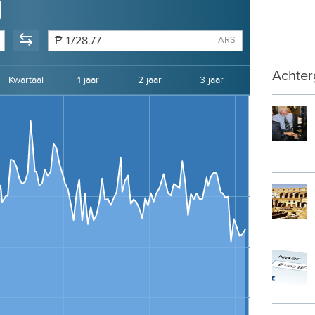
⇆
₱
ARS
Achter
Kwartaal
1 jaar
2 jaar
3 jaar