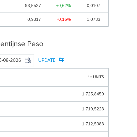
BERMUDA DOLLAR
93,5527
+0,62%
0,0107
BHUTAANSE NGULTRUM
0,9317
-0,16%
1,0733
BOLIVIAANSE BOLIVIANO
BOSNISCHE MARK
gentijnse Peso
BOTSWANA PULA
⇆
UPDATE
BRAZILIAANSE REAAL
BRUNEI DOLLAR
1 = UNITS
BULGAARSE LEV
1.725,8459
BURUNDESE FRANK
CARIBISCHE GULDEN
1.719,5223
CAYMANEILANDEN DOLLAR
1.712,5083
CFA_FRANK