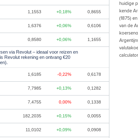
ALBANESE LEK
huidige 
kende Ar
1,1553
+0,18%
0,8655
ALGERIJNSE DINAR
(1875) en
ANGOLESE KWANZA
1,6376
+0,06%
0,6106
van de Ar
koerseno
ANTILLIAANSE GULDEN
0,8580
+0,06%
1,1655
Argentijn
ARGENTIJNSE PESO
valutakoe
sen via Revolut – ideaal voor reizen en
calculator
tis Revolut rekening en ontvang €20
ARMEENSE DRAM
en).
ARUBAANSE FLORIN
1,6185
-0,22%
0,6178
AZERBEIDZJAANSE MANAT
7,7985
+0,13%
0,1282
BAHAMAANSE DOLLAR
7,4755
0,00%
0,1338
BAHREIN DINAR
182,2035
+0,15%
0,0055
BANGLADESE TAKA
BARBADOS DOLLAR
11,0102
+0,09%
0,0908