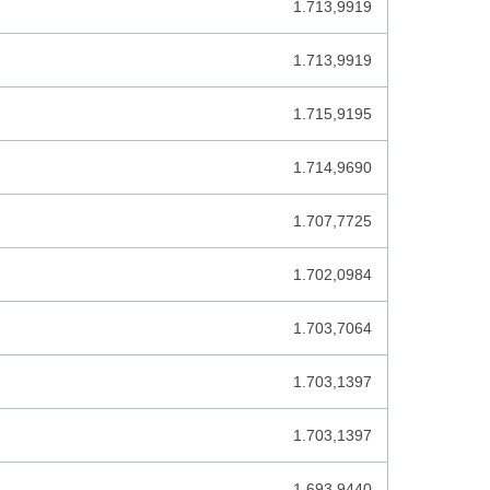
1.713,9919
CHILEENSE PESO
COLOMBIAANSE PESO
1.713,9919
COMORESE FRANK
1.715,9195
CONGOLESE FRANK
1.714,9690
COSTA RICAANSE COLON
1.707,7725
CUBAANSE PESO
CUBAANSE PESO CONVERTIBLE
1.702,0984
DJIBOUTIAANSE FRANK
1.703,7064
DOMINICAANSE PESO
1.703,1397
DUBAI DIRHAM
ECUATORIAANSE SUCRE
1.703,1397
EGYPTISCHE POND
1.693,9440