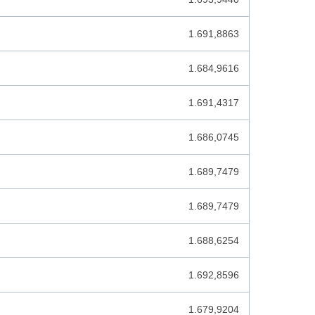
EL SALVADOR COLON
1.691,8863
ESTONISCHE KROON
1.684,9616
ETHIOPIE BIRR
EURO
1.691,4317
FALKLANDSE POND
1.686,0745
FIJI DOLLAR
1.689,7479
FILIPIJNSE PESO
GAMBIAANSE DALASI
1.689,7479
GEORGISCHE LARI
1.688,6254
GHANESE CEDI
1.692,8596
GUATEMALESE QUETZAL
1.679,9204
GUIANESE DOLLAR