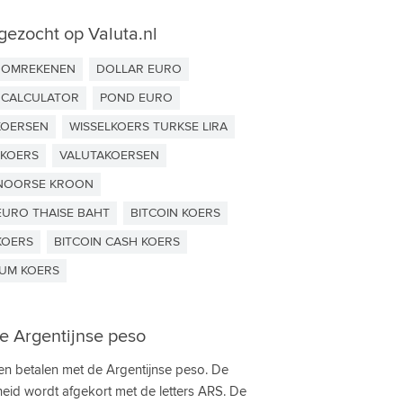
gezocht op Valuta.nl
 OMREKENEN
DOLLAR EURO
 CALCULATOR
POND EURO
KOERSEN
WISSELKOERS TURKSE LIRA
KOERS
VALUTAKOERSEN
NOORSE KROON
EURO THAISE BAHT
BITCOIN KOERS
KOERS
BITCOIN CASH KOERS
UM KOERS
e Argentijnse peso
en betalen met de Argentijnse peso. De
eid wordt afgekort met de letters ARS. De