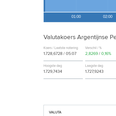
01:00
02:00
Valutakoers Argentijnse P
Koers / Laatste notering
Verschil / %
1.728,6728
/
05:07
2,8269
/
0,16%
Hoogste dag
Laagste dag
1.729,7434
1.727,9243
VALUTA