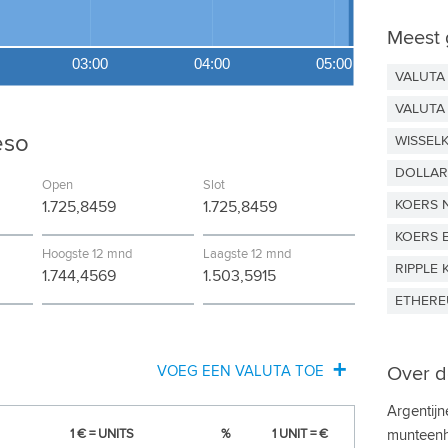
Meest 
03:00
04:00
05:00
VALUTA
VALUTA
eso
WISSEL
DOLLAR
Open
Slot
KOERS 
1.725,8459
1.725,8459
KOERS 
Hoogste 12 mnd
Laagste 12 mnd
RIPPLE 
1.744,4569
1.503,5915
ETHERE
VOEG EEN VALUTA TOE
Over d
AFGHAANSE AFGHANI
Argentijn
1 € =
UNITS
%
1 UNIT
= €
munteenh