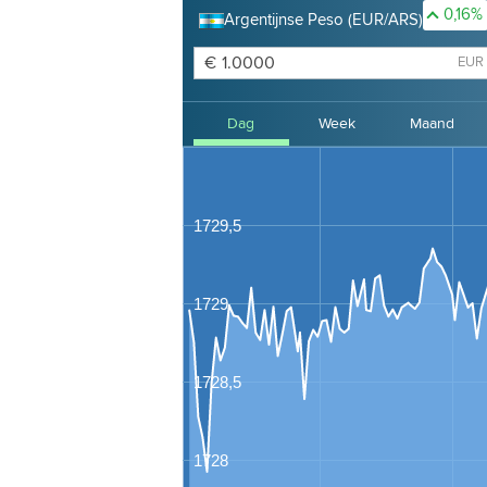
0,16%
Argentijnse Peso (EUR/ARS)
€
EUR
Dag
Week
Maand
4 jaar
1729,5
1729
1728,5
1728