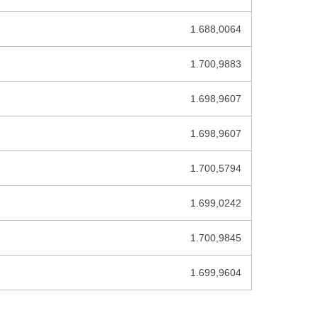
GUINESE FRANK
1.688,0064
HAITI GOURDE
1.700,9883
HONDURAS LEMPIRA
1.698,9607
HONG KONG DOLLAR
HONGAARSE FORINT
1.698,9607
IJSLANDSE KROON
1.700,5794
INDIA RUPEES
1.699,0242
INDONESISCHE RUPIAH
1.700,9845
IRAAKSE DINAR
IRAANSE RIAL
1.699,9604
ISRAEL SHEKEL