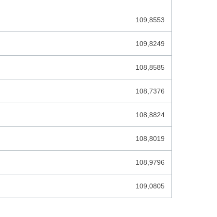
GUINESE FRANK
109,8553
HAITI GOURDE
109,8249
HONDURAS LEMPIRA
108,8585
HONG KONG DOLLAR
HONGAARSE FORINT
108,7376
IJSLANDSE KROON
108,8824
INDIA RUPEES
108,8019
INDONESISCHE RUPIAH
108,9796
IRAAKSE DINAR
IRAANSE RIAL
109,0805
ISRAEL SHEKEL