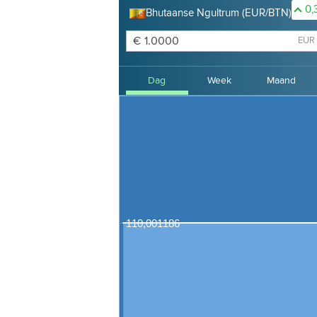
0,
Bhutaanse Ngultrum (EUR/BTN)
€
EUR
Dag
Week
Maand
4 jaar
110,001186