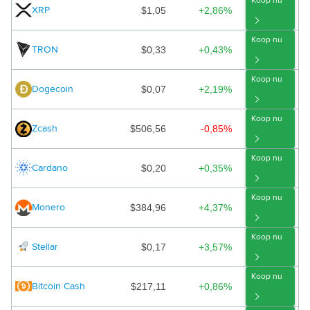
Koop nu
$1,05
+2,86%
XRP
Koop nu
$0,33
+0,43%
TRON
Koop nu
$0,07
+2,19%
Dogecoin
Koop nu
$506,56
-0,85%
Zcash
Koop nu
$0,20
+0,35%
Cardano
Koop nu
$384,96
+4,37%
Monero
Koop nu
$0,17
+3,57%
Stellar
Koop nu
$217,11
+0,86%
Bitcoin Cash