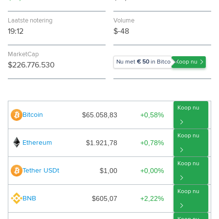
Laatste notering
Volume
19:12
$-48
MarketCap
Nu met
€ 50
in Bitcoin!
Koop nu
$226.776.530
Koop nu
$65.058,83
+0,58%
Bitcoin
Koop nu
$1.921,78
+0,78%
Ethereum
Koop nu
$1,00
+0,00%
Tether USDt
Koop nu
$605,07
+2,22%
BNB