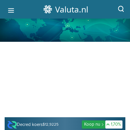
Valuta.nl
HOME
ALLE WISSELKOERSEN
VALUTA OMREKENEN
GRAFIEKEN
CRYPTO KOERSEN
Koop nu
1,70%
Decred koers
$12,9225