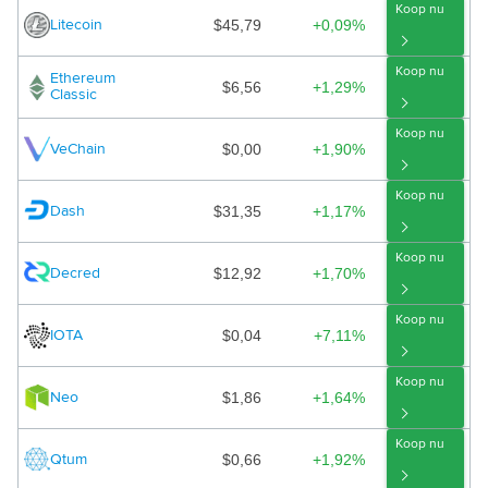
Koop nu
$45,79
+0,09%
Litecoin
Koop nu
Ethereum
$6,56
+1,29%
Classic
Koop nu
$0,00
+1,90%
VeChain
Koop nu
$31,35
+1,17%
Dash
Koop nu
$12,92
+1,70%
Decred
Koop nu
$0,04
+7,11%
IOTA
Koop nu
$1,86
+1,64%
Neo
Koop nu
$0,66
+1,92%
Qtum