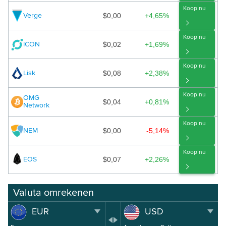
Koop nu
$0,00
+4,65%
Verge
Koop nu
$0,02
+1,69%
ICON
Koop nu
$0,08
+2,38%
Lisk
Koop nu
OMG
$0,04
+0,81%
Network
Koop nu
$0,00
-5,14%
NEM
Koop nu
$0,07
+2,26%
EOS
Valuta omrekenen
EUR
USD