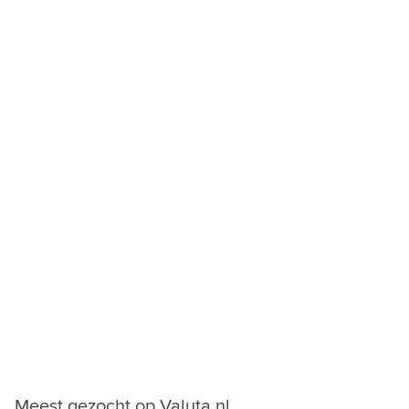
Meest gezocht op Valuta.nl