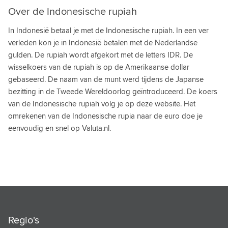
Over de Indonesische rupiah
SERVISCHE DINAR
In Indonesië betaal je met de Indonesische rupiah. In een ver
SEYCHELSE RUPEE
verleden kon je in Indonesië betalen met de Nederlandse
SIERRA LEOONSE LEONE
gulden. De rupiah wordt afgekort met de letters IDR. De
wisselkoers van de rupiah is op de Amerikaanse dollar
SINGAPORE DOLLAR
gebaseerd. De naam van de munt werd tijdens de Japanse
SRI LANGKESE RUPPEE
bezitting in de Tweede Wereldoorlog geïntroduceerd. De koers
van de Indonesische rupiah volg je op deze website. Het
SURINAAMSE DOLLAR
omrekenen van de Indonesische rupia naar de euro doe je
eenvoudig en snel op Valuta.nl.
SWAZISCHE LILANGENI
SYRISCHE POND
TADZJIEKSE SOMONI
TAIWANESE DOLLAR
TANZANIAANSE SHILLING
Regio's
THAILAND BAHT