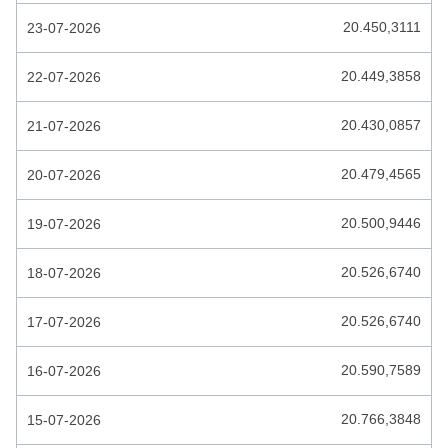
ETHIOPIE BIRR
20.450,3111
23-07-2026
EURO
20.449,3858
22-07-2026
FALKLANDSE POND
20.430,0857
21-07-2026
FIJI DOLLAR
FILIPIJNSE PESO
20.479,4565
20-07-2026
GAMBIAANSE DALASI
20.500,9446
19-07-2026
GEORGISCHE LARI
20.526,6740
18-07-2026
GHANESE CEDI
GUATEMALESE QUETZAL
20.526,6740
17-07-2026
GUIANESE DOLLAR
20.590,7589
16-07-2026
GUINESE FRANK
20.766,3848
15-07-2026
HAITI GOURDE