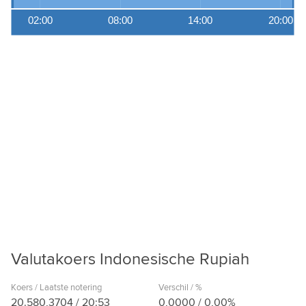
02:00
08:00
14:00
20:00
Valutakoers Indonesische Rupiah
Koers / Laatste notering
Verschil / %
20.580,3704
/
20:53
0,0000
/
0,00%