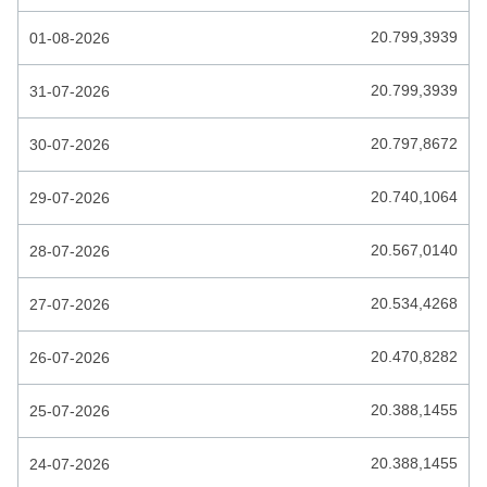
COMORESE FRANK
20.799,3939
01-08-2026
CONGOLESE FRANK
COSTA RICAANSE COLON
20.799,3939
31-07-2026
CUBAANSE PESO
20.797,8672
30-07-2026
CUBAANSE PESO CONVERTIBLE
20.740,1064
29-07-2026
DJIBOUTIAANSE FRANK
20.567,0140
28-07-2026
DOMINICAANSE PESO
DUBAI DIRHAM
20.534,4268
27-07-2026
ECUATORIAANSE SUCRE
20.470,8282
26-07-2026
EGYPTISCHE POND
20.388,1455
25-07-2026
EL SALVADOR COLON
ESTONISCHE KROON
20.388,1455
24-07-2026