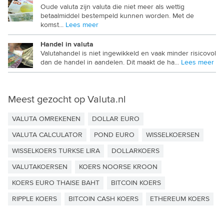
Oude valuta zijn valuta die niet meer als wettig
PAKISTAANSE ROEPIE
betaalmiddel bestempeld kunnen worden. Met de
komst...
Lees meer
PANAMESE BALBOA
Handel in valuta
PAPUA NIEUW GUINEA KINA
Valutahandel is niet ingewikkeld en vaak minder risicovol
dan de handel in aandelen. Dit maakt de ha...
Lees meer
PARAGUAYAANSE GUARANI
PERUAANSE SOL
Meest gezocht op Valuta.nl
POOLSE ZLOTY
VALUTA OMREKENEN
DOLLAR EURO
QATAR RIAL
VALUTA CALCULATOR
POND EURO
WISSELKOERSEN
ROEMEENSE LEU
WISSELKOERS TURKSE LIRA
DOLLARKOERS
RWANDESE FRANK
VALUTAKOERSEN
KOERS NOORSE KROON
SALOMON DOLLAR
KOERS EURO THAISE BAHT
BITCOIN KOERS
SAMOAANSE TALA
RIPPLE KOERS
BITCOIN CASH KOERS
ETHEREUM KOERS
SAUDI RIAL