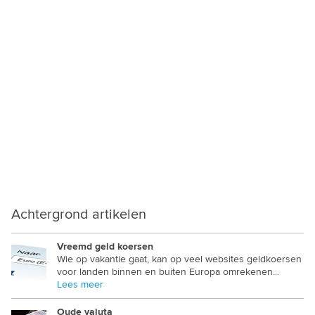
MYANMAR KYAT
NAMIBISCHE DOLLAR
NEPALESE RUPEE
NICARAGUA CORDOBA
NIEUW ZEELANDSE DOLLAR
NIGERIAANSE NAIRA
NOORD KOREAANSE WON
OEGANDESE SHILLING
Achtergrond artikelen
OEKRAINSE GRIVNA
OEZBEEKSE SUM
Vreemd geld koersen
Wie op vakantie gaat, kan op veel websites geldkoersen
voor landen binnen en buiten Europa omrekenen...
OMAANSE RIAL
Lees meer
OOST CARIBISCHE DOLLAR
Oude valuta