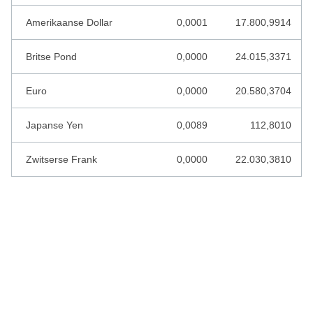
KAAPVERDISCHE ESCUDO
Amerikaanse Dollar
0,0001
17.800,9914
KAZACHSTAN TENGE
Britse Pond
0,0000
24.015,3371
KENIAANSE SHILLING
Euro
0,0000
20.580,3704
KIRGIZISCHE SOM
Japanse Yen
0,0089
112,8010
KOEWEIT DINAR
KROATISCHE KUNA
Zwitserse Frank
0,0000
22.030,3810
LEBANESE POND
LETSE LATS
LIBERIAANSE DOLLAR
LIBISCHE DINAR
LITOUWSE LITAS