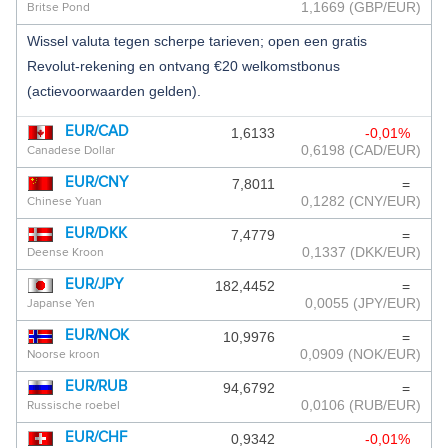
1,1669
(GBP/EUR)
Britse Pond
ANTILLIAANSE GULDEN
Wissel valuta tegen scherpe tarieven; open een gratis
Revolut-rekening en ontvang €20 welkomstbonus
ARGENTIJNSE PESO
(actievoorwaarden gelden).
ARMEENSE DRAM
EUR/CAD
1,6133
-0,01%
ARUBAANSE FLORIN
0,6198
(CAD/EUR)
Canadese Dollar
AZERBEIDZJAANSE MANAT
EUR/CNY
7,8011
=
0,1282
(CNY/EUR)
Chinese Yuan
BAHAMAANSE DOLLAR
EUR/DKK
7,4779
=
0,1337
(DKK/EUR)
Deense Kroon
BAHREIN DINAR
EUR/JPY
182,4452
=
BANGLADESE TAKA
0,0055
(JPY/EUR)
Japanse Yen
BARBADOS DOLLAR
EUR/NOK
10,9976
=
0,0909
(NOK/EUR)
Noorse kroon
BERMUDA DOLLAR
EUR/RUB
94,6792
=
0,0106
(RUB/EUR)
Russische roebel
BHUTAANSE NGULTRUM
EUR/CHF
0,9342
-0,01%
BOLIVIAANSE BOLIVIANO