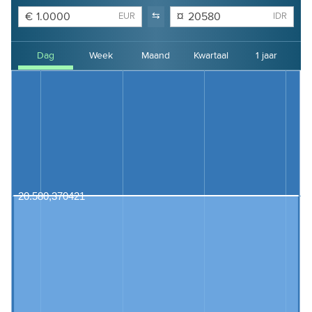
€
⇆
¤
EUR
IDR
Dag
Week
Maand
Kwartaal
1 jaar
2 jaar
3 jaar
4 jaar
20.580,370421