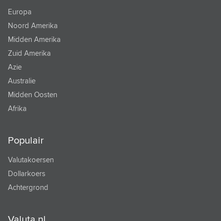
Europa
TONGAANSE PA'ANGA
Noord Amerika
TRINIDAD EN TOBAGO DOLLAR
Midden Amerika
Zuid Amerika
TSJECHISCHE KROON
Azie
TUNESISCHE DINAR
Australie
TURKMEENSE MANAT
Midden Oosten
Afrika
TURKSE LIRA
URUGUAYAANSE PESO
Populair
VANUATU VATU
Valutakoersen
VENEZOLAANSE BOLIVAR
Dollarkoers
VIETNAM DONG
Achtergrond
WEST AFRIKAANSE FRANK
Valuta.nl