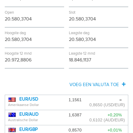
Open
Slot
20.580,3704
20.580,3704
Hoogste dag
Laagste dag
20.580,3704
20.580,3704
Hoogste 12 mnd
Laagste 12 mnd
20.972,8806
18.846,1137
VOEG EEN VALUTA TOE
AFGHAANSE AFGHANI
EUR/USD
1,1561
=
0,8650
(USD/EUR)
Amerikaanse Dollar
ALBANESE LEK
EUR/AUD
1,6387
+0,20%
ALGERIJNSE DINAR
0,6102
(AUD/EUR)
Australische Dollar
EUR/GBP
0,8570
+0,01%
ANGOLESE KWANZA