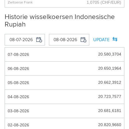
1,0705
(CHF/EUR)
Zwitserse Frank
BOSNISCHE MARK
Historie wisselkoersen Indonesische
BOTSWANA PULA
Rupiah
BRAZILIAANSE REAAL
⇆
UPDATE
BRUNEI DOLLAR
20.580,3704
07-08-2026
BULGAARSE LEV
BURUNDESE FRANK
20.650,1964
06-08-2026
CARIBISCHE GULDEN
20.662,3912
05-08-2026
CAYMANEILANDEN DOLLAR
20.723,7577
04-08-2026
CFA_FRANK
CHILEENSE PESO
20.681,6181
03-08-2026
COLOMBIAANSE PESO
20.820,9660
02-08-2026