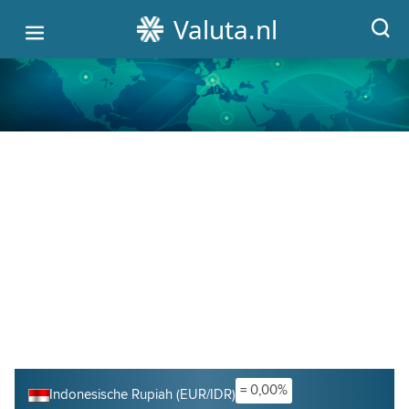
Valuta.nl
HOME
ALLE WISSELKOERSEN
VALUTA OMREKENEN
GRAFIEKEN
CRYPTO KOERSEN
= 0,00%
Indonesische Rupiah (EUR/IDR)