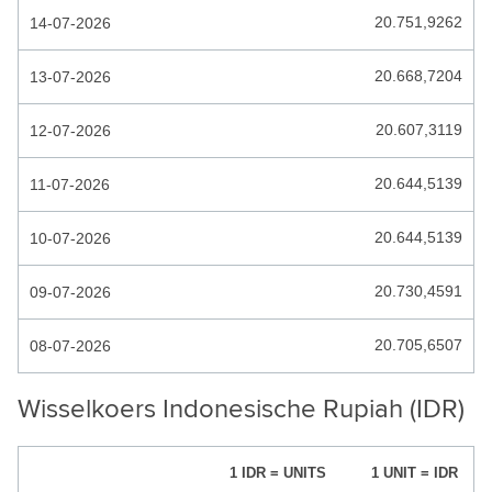
20.751,9262
14-07-2026
HONDURAS LEMPIRA
HONG KONG DOLLAR
20.668,7204
13-07-2026
HONGAARSE FORINT
20.607,3119
12-07-2026
IJSLANDSE KROON
20.644,5139
11-07-2026
INDIA RUPEES
INDONESISCHE RUPIAH
20.644,5139
10-07-2026
IRAAKSE DINAR
20.730,4591
09-07-2026
IRAANSE RIAL
20.705,6507
08-07-2026
ISRAEL SHEKEL
JAMAICAANSE DOLLAR
Wisselkoers Indonesische Rupiah (IDR)
JEMEN RIAL
1 IDR = UNITS
1 UNIT = IDR
JORDAANSE DINAR