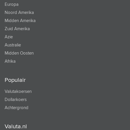
Europa
TONGAANSE PA'ANGA
Noord Amerika
TRINIDAD EN TOBAGO DOLLAR
Midden Amerika
Zuid Amerika
TSJECHISCHE KROON
Azie
TUNESISCHE DINAR
Australie
Midden Oosten
TURKMEENSE MANAT
Afrika
TURKSE LIRA
URUGUAYAANSE PESO
Populair
VANUATU VATU
Valutakoersen
VENEZOLAANSE BOLIVAR
Dollarkoers
Achtergrond
VIETNAM DONG
WEST AFRIKAANSE FRANK
Valuta.nl