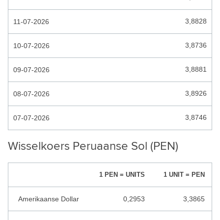
HONDURAS LEMPIRA
3,8828
11-07-2026
HONG KONG DOLLAR
3,8736
10-07-2026
HONGAARSE FORINT
IJSLANDSE KROON
3,8881
09-07-2026
INDIA RUPEES
3,8926
08-07-2026
INDONESISCHE RUPIAH
3,8746
07-07-2026
IRAAKSE DINAR
IRAANSE RIAL
Wisselkoers Peruaanse Sol (PEN)
ISRAEL SHEKEL
1 PEN = UNITS
1 UNIT = PEN
JAMAICAANSE DOLLAR
JEMEN RIAL
Amerikaanse Dollar
0,2953
3,3865
JORDAANSE DINAR