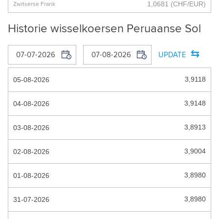
1,0681
(CHF/EUR)
Zwitserse Frank
BOSNISCHE MARK
Historie wisselkoersen Peruaanse Sol
BOTSWANA PULA
⇆
BRAZILIAANSE REAAL
UPDATE
BRUNEI DOLLAR
3,9118
05-08-2026
BULGAARSE LEV
3,9148
04-08-2026
BURUNDESE FRANK
3,8913
03-08-2026
CARIBISCHE GULDEN
CAYMANEILANDEN DOLLAR
3,9004
02-08-2026
CFA_FRANK
3,8980
01-08-2026
CHILEENSE PESO
3,8980
31-07-2026
COLOMBIAANSE PESO