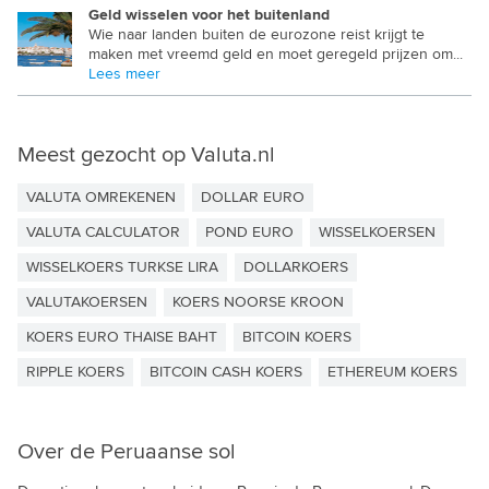
Geld wisselen voor het buitenland
PAKISTAANSE ROEPIE
Wie naar landen buiten de eurozone reist krijgt te
maken met vreemd geld en moet geregeld prijzen om...
PANAMESE BALBOA
Lees meer
PAPUA NIEUW GUINEA KINA
PARAGUAYAANSE GUARANI
Meest gezocht op Valuta.nl
PERUAANSE SOL
VALUTA OMREKENEN
DOLLAR EURO
POOLSE ZLOTY
VALUTA CALCULATOR
POND EURO
WISSELKOERSEN
QATAR RIAL
WISSELKOERS TURKSE LIRA
DOLLARKOERS
VALUTAKOERSEN
KOERS NOORSE KROON
ROEMEENSE LEU
KOERS EURO THAISE BAHT
BITCOIN KOERS
RWANDESE FRANK
RIPPLE KOERS
BITCOIN CASH KOERS
ETHEREUM KOERS
SALOMON DOLLAR
SAMOAANSE TALA
Over de Peruaanse sol
SAUDI RIAL