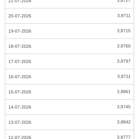
3,8727
21-07-2026
ETHIOPIE BIRR
3,8711
20-07-2026
EURO
FALKLANDSE POND
3,8715
19-07-2026
FIJI DOLLAR
3,8760
18-07-2026
FILIPIJNSE PESO
3,8797
17-07-2026
GAMBIAANSE DALASI
GEORGISCHE LARI
3,8711
16-07-2026
GHANESE CEDI
3,8861
15-07-2026
GUATEMALESE QUETZAL
3,8745
14-07-2026
GUIANESE DOLLAR
3,8842
13-07-2026
GUINESE FRANK
HAITI GOURDE
3,8777
12-07-2026