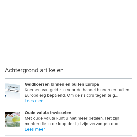
MYANMAR KYAT
NAMIBISCHE DOLLAR
NEPALESE RUPEE
NICARAGUA CORDOBA
NIEUW ZEELANDSE DOLLAR
NIGERIAANSE NAIRA
Achtergrond artikelen
NOORD KOREAANSE WON
OEGANDESE SHILLING
Geldkoersen binnen en buiten Europa
Koersen van geld zijn voor de handel binnen en buiten
Europa erg bepalend. Om de risico’s tegen te g...
OEKRAINSE GRIVNA
Lees meer
OEZBEEKSE SUM
Oude valuta inwisselen
Met oude valuta kunt u niet meer betalen. Het zijn
OMAANSE RIAL
munten die in de loop der tijd zijn vervangen doo...
Lees meer
OOST CARIBISCHE DOLLAR