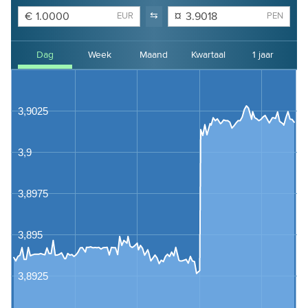
€
⇆
¤
EUR
PEN
Dag
Week
Maand
Kwartaal
1 jaar
2 jaar
3 jaar
4 jaar
3,9025
3,9
3,8975
3,895
3,8925