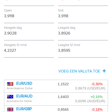
Open
Slot
3,9118
3,9118
Hoogste dag
Laagste dag
3,9028
3,8926
Hoogste 12 mnd
Laagste 12 mnd
4,2327
3,8595
VOEG EEN VALUTA TOE
AFGHAANSE AFGHANI
EUR/USD
1,1522
-0,30%
0,8679
(USD/EUR)
Amerikaanse Dollar
ALBANESE LEK
EUR/AUD
1,6403
+0,16%
ALGERIJNSE DINAR
0,6096
(AUD/EUR)
Australische Dollar
EUR/GBP
0,8565
-0,18%
ANGOLESE KWANZA