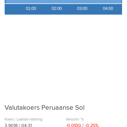
01:00
02:00
03:00
04:00
Valutakoers Peruaanse Sol
Koers / Laatste notering
Verschil / %
3,9018
/
04:31
-0,0100
/
-0,25%