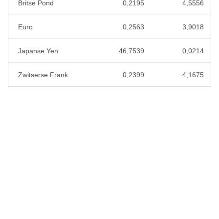
Britse Pond
0,2195
4,5556
KAAPVERDISCHE ESCUDO
Euro
0,2563
3,9018
KAZACHSTAN TENGE
Japanse Yen
46,7539
0,0214
KENIAANSE SHILLING
KIRGIZISCHE SOM
Zwitserse Frank
0,2399
4,1675
KOEWEIT DINAR
KROATISCHE KUNA
LEBANESE POND
LETSE LATS
LIBERIAANSE DOLLAR
LIBISCHE DINAR
LITOUWSE LITAS