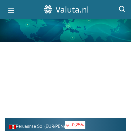
Valuta.nl
HOME
ALLE WISSELKOERSEN
VALUTA OMREKENEN
GRAFIEKEN
CRYPTO KOERSEN
-0,25%
Peruaanse Sol (EUR/PEN)