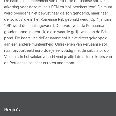
De nationale munteenheid van Peru is de Peruaanse sol. De
SERVISCHE DINAR
afkorting voor deze munt is PEN en ‘sol’ betekent ‘zon’. De munt
werd overigens niet bewust naar de zon genoemd, maar naar
SEYCHELSE RUPEE
de ‘solidus’ die in het Romeinse Rijk gebruikt werd. Op 4 januari
1991 werd de munt ingevoerd. Daarvoor was de Peruaanse
SIERRA LEOONSE LEONE
gouden pond in gebruik, die in waarde gelijk was aan de Britse
SINGAPORE DOLLAR
pond. De koers van dePeruaanse sol is niet direct gekoppeld
aan een andere munteenheid. Omrekenen van Peruaanse sol
SRI LANGKESE RUPPEE
naar bijvoorbeeld euro doe je eenvoudig met de calculator op
SURINAAMSE DOLLAR
Valuta.nl. In het valutaoverzicht vind je altijd de actuele koers van
de Peruaanse sol naar euro en andersom.
SWAZISCHE LILANGENI
SYRISCHE POND
TADZJIEKSE SOMONI
TAIWANESE DOLLAR
TANZANIAANSE SHILLING
Regio's
THAILAND BAHT