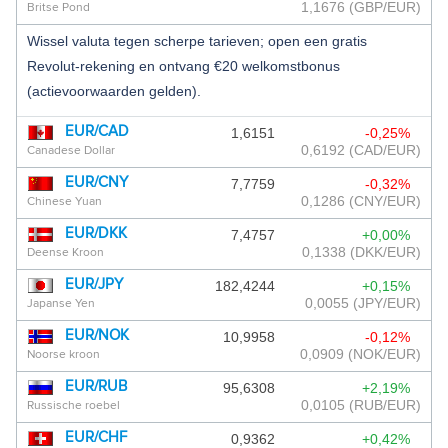
1,1676
(GBP/EUR)
Britse Pond
ANTILLIAANSE GULDEN
Wissel valuta tegen scherpe tarieven; open een gratis
Revolut-rekening en ontvang €20 welkomstbonus
ARGENTIJNSE PESO
(actievoorwaarden gelden).
ARMEENSE DRAM
EUR/CAD
1,6151
-0,25%
ARUBAANSE FLORIN
0,6192
(CAD/EUR)
Canadese Dollar
AZERBEIDZJAANSE MANAT
EUR/CNY
7,7759
-0,32%
0,1286
(CNY/EUR)
Chinese Yuan
BAHAMAANSE DOLLAR
EUR/DKK
7,4757
+0,00%
0,1338
(DKK/EUR)
Deense Kroon
BAHREIN DINAR
EUR/JPY
182,4244
+0,15%
BANGLADESE TAKA
0,0055
(JPY/EUR)
Japanse Yen
BARBADOS DOLLAR
EUR/NOK
10,9958
-0,12%
0,0909
(NOK/EUR)
Noorse kroon
BERMUDA DOLLAR
EUR/RUB
95,6308
+2,19%
0,0105
(RUB/EUR)
Russische roebel
BHUTAANSE NGULTRUM
EUR/CHF
0,9362
+0,42%
BOLIVIAANSE BOLIVIANO