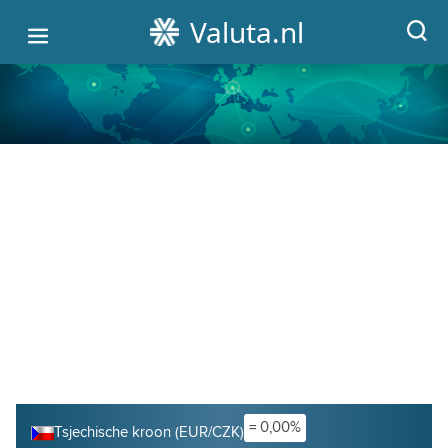
Valuta.nl
HOME
ALLE WISSELKOERSEN
VALUTA OMREKENEN
GRAFIEKEN
CRYPTO KOERSEN
= 0,00%
Tsjechische kroon (EUR/CZK)