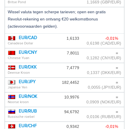
1,1669
(GBP/EUR)
Britse Pond
ANTILLIAANSE GULDEN
Wissel valuta tegen scherpe tarieven; open een gratis
Revolut-rekening en ontvang €20 welkomstbonus
ARGENTIJNSE PESO
(actievoorwaarden gelden).
ARMEENSE DRAM
EUR/CAD
1,6133
-0,01%
ARUBAANSE FLORIN
0,6198
(CAD/EUR)
Canadese Dollar
AZERBEIDZJAANSE MANAT
EUR/CNY
7,8011
=
0,1282
(CNY/EUR)
Chinese Yuan
BAHAMAANSE DOLLAR
EUR/DKK
7,4779
=
0,1337
(DKK/EUR)
Deense Kroon
BAHREIN DINAR
EUR/JPY
182,4452
=
BANGLADESE TAKA
0,0055
(JPY/EUR)
Japanse Yen
BARBADOS DOLLAR
EUR/NOK
10,9976
=
0,0909
(NOK/EUR)
Noorse kroon
BERMUDA DOLLAR
EUR/RUB
94,6792
=
0,0106
(RUB/EUR)
Russische roebel
BHUTAANSE NGULTRUM
EUR/CHF
0,9342
-0,01%
BOLIVIAANSE BOLIVIANO