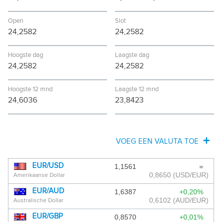
Open
Slot
24,2582
24,2582
Hoogste dag
Laagste dag
24,2582
24,2582
Hoogste 12 mnd
Laagste 12 mnd
24,6036
23,8423
VOEG EEN VALUTA TOE
AFGHAANSE AFGHANI
EUR/USD
1,1561
=
0,8650
(USD/EUR)
Amerikaanse Dollar
ALBANESE LEK
EUR/AUD
1,6387
+0,20%
ALGERIJNSE DINAR
0,6102
(AUD/EUR)
Australische Dollar
EUR/GBP
0,8570
+0,01%
ANGOLESE KWANZA