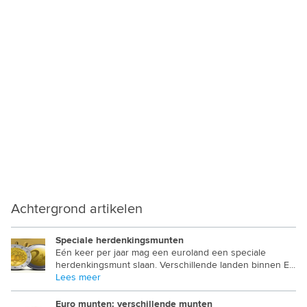
MYANMAR KYAT
NAMIBISCHE DOLLAR
NEPALESE RUPEE
NICARAGUA CORDOBA
NIEUW ZEELANDSE DOLLAR
NIGERIAANSE NAIRA
NOORD KOREAANSE WON
OEGANDESE SHILLING
Achtergrond artikelen
OEKRAINSE GRIVNA
OEZBEEKSE SUM
Speciale herdenkingsmunten
Eén keer per jaar mag een euroland een speciale
herdenkingsmunt slaan. Verschillende landen binnen E...
OMAANSE RIAL
Lees meer
OOST CARIBISCHE DOLLAR
Euro munten: verschillende munten