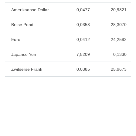
KAAPVERDISCHE ESCUDO
Amerikaanse Dollar
0,0477
20,9821
KAZACHSTAN TENGE
Britse Pond
0,0353
28,3070
KENIAANSE SHILLING
Euro
0,0412
24,2582
KIRGIZISCHE SOM
Japanse Yen
7,5209
0,1330
KOEWEIT DINAR
KROATISCHE KUNA
Zwitserse Frank
0,0385
25,9673
LEBANESE POND
LETSE LATS
LIBERIAANSE DOLLAR
LIBISCHE DINAR
LITOUWSE LITAS