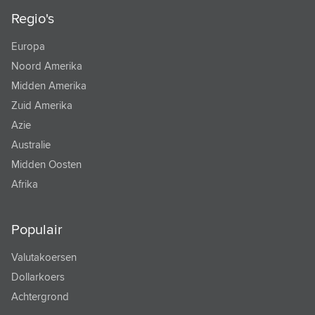
Regio's
TONGAANSE PA'ANGA
Europa
TRINIDAD EN TOBAGO DOLLAR
Noord Amerika
TSJECHISCHE KROON
Midden Amerika
TUNESISCHE DINAR
Zuid Amerika
Azie
TURKMEENSE MANAT
Australie
TURKSE LIRA
Midden Oosten
URUGUAYAANSE PESO
Afrika
VANUATU VATU
Populair
VENEZOLAANSE BOLIVAR
Valutakoersen
VIETNAM DONG
Dollarkoers
WEST AFRIKAANSE FRANK
Achtergrond