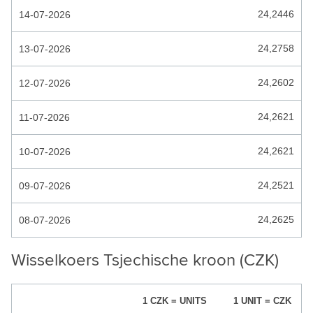
24,2446
14-07-2026
HONDURAS LEMPIRA
HONG KONG DOLLAR
24,2758
13-07-2026
HONGAARSE FORINT
24,2602
12-07-2026
IJSLANDSE KROON
24,2621
11-07-2026
INDIA RUPEES
INDONESISCHE RUPIAH
24,2621
10-07-2026
IRAAKSE DINAR
24,2521
09-07-2026
IRAANSE RIAL
24,2625
08-07-2026
ISRAEL SHEKEL
JAMAICAANSE DOLLAR
Wisselkoers Tsjechische kroon (CZK)
JEMEN RIAL
1 CZK = UNITS
1 UNIT = CZK
JORDAANSE DINAR