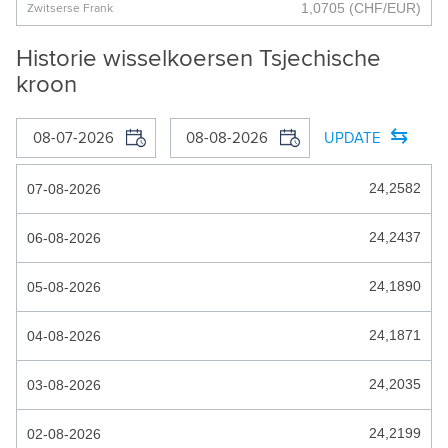
1,0705
(CHF/EUR)
Zwitserse Frank
BOSNISCHE MARK
Historie wisselkoersen Tsjechische
BOTSWANA PULA
kroon
BRAZILIAANSE REAAL
⇆
UPDATE
BRUNEI DOLLAR
24,2582
07-08-2026
BULGAARSE LEV
BURUNDESE FRANK
24,2437
06-08-2026
CARIBISCHE GULDEN
24,1890
05-08-2026
CAYMANEILANDEN DOLLAR
24,1871
04-08-2026
CFA_FRANK
CHILEENSE PESO
24,2035
03-08-2026
COLOMBIAANSE PESO
24,2199
02-08-2026