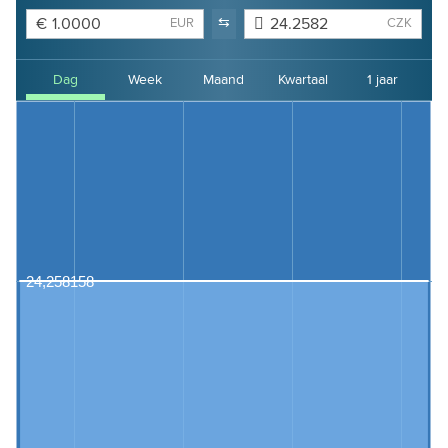
€
⇆
񋄍
EUR
CZK
Dag
Week
Maand
Kwartaal
1 jaar
2 jaar
3 jaar
4 jaar
24,258158