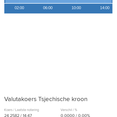
02:00
06:00
10:00
14:00
Valutakoers Tsjechische kroon
Koers / Laatste notering
Verschil / %
24,2582
/
14:47
0,0000
/
0,00%