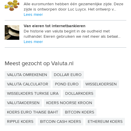
Alle euromunten hebben één gezamenlijke zijde. Deze
PAKISTAANSE ROEPIE
zijde is ontworpen door Luc Luycx. Het ontwerp v...
Lees meer
PANAMESE BALBOA
Van eieren tot internetbankieren
PAPUA NIEUW GUINEA KINA
De historie van valuta begint in de oudheid met
ruilhandel. Eieren gebruiken we niet meer als betaal...
PARAGUAYAANSE GUARANI
Lees meer
PERUAANSE SOL
POOLSE ZLOTY
Meest gezocht op Valuta.nl
QATAR RIAL
VALUTA OMREKENEN
DOLLAR EURO
ROEMEENSE LEU
VALUTA CALCULATOR
POND EURO
WISSELKOERSEN
WISSELKOERS TURKSE LIRA
RWANDESE FRANK
DOLLARKOERS
VALUTAKOERSEN
KOERS NOORSE KROON
SALOMON DOLLAR
KOERS EURO THAISE BAHT
BITCOIN KOERS
SAMOAANSE TALA
RIPPLE KOERS
BITCOIN CASH KOERS
ETHEREUM KOERS
SAUDI RIAL