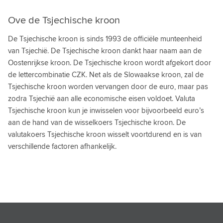
SERVISCHE DINAR
Ove de Tsjechische kroon
SEYCHELSE RUPEE
De Tsjechische kroon is sinds 1993 de officiële munteenheid
SIERRA LEOONSE LEONE
van Tsjechië. De Tsjechische kroon dankt haar naam aan de
Oostenrijkse kroon. De Tsjechische kroon wordt afgekort door
SINGAPORE DOLLAR
de lettercombinatie CZK. Net als de Slowaakse kroon, zal de
Tsjechische kroon worden vervangen door de euro, maar pas
SRI LANGKESE RUPPEE
zodra Tsjechië aan alle economische eisen voldoet. Valuta
SURINAAMSE DOLLAR
Tsjechische kroon kun je inwisselen voor bijvoorbeeld euro’s
aan de hand van de wisselkoers Tsjechische kroon. De
SWAZISCHE LILANGENI
valutakoers Tsjechische kroon wisselt voortdurend en is van
SYRISCHE POND
verschillende factoren afhankelijk.
TADZJIEKSE SOMONI
TAIWANESE DOLLAR
TANZANIAANSE SHILLING
THAILAND BAHT